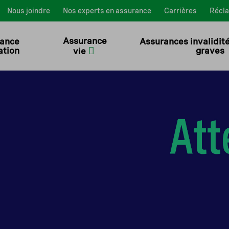
Nous joindre
Nos experts en assurance
Carrières
Récl
Assurance
ance
Assurances invalidit
ation
graves
vie